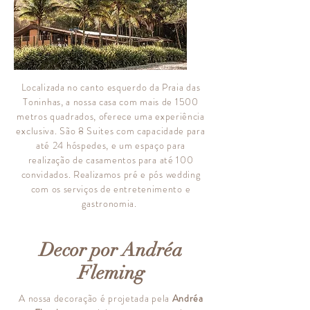
Localizada no canto esquerdo da Praia das
Toninhas, a nossa casa com mais de 1500
metros quadrados, oferece uma experiência
exclusiva. São 8
Suites
com capacidade para
até 24 hóspedes, e um espaço para
realização de casamentos para até 100
convidados. Realizamos pré e pós wedding
com os serviços de entretenimento e
gastronomia.
Decor por Andréa
Fleming
A nossa
decoração
é projetada pela
Andréa